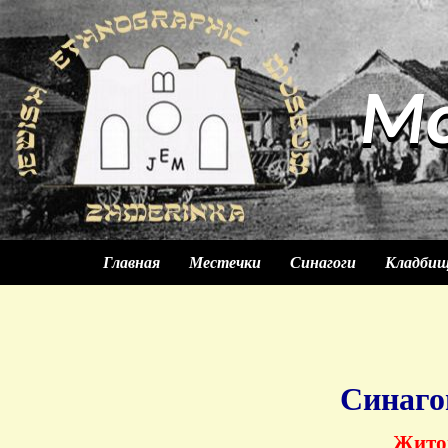
М
М
Главная
Местечки
Синагоги
Кладби
Синаг
Жито