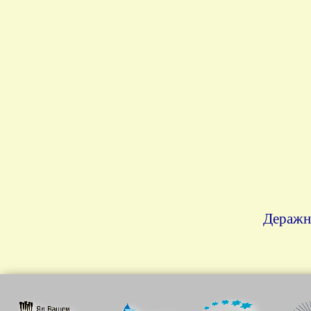
Деражня