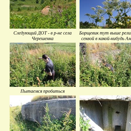
Следующий ДОТ - в р-не села
Борщевик тут выше рел
Черешенка
секвой в какой-нибудь А
Пытаемся пробиться