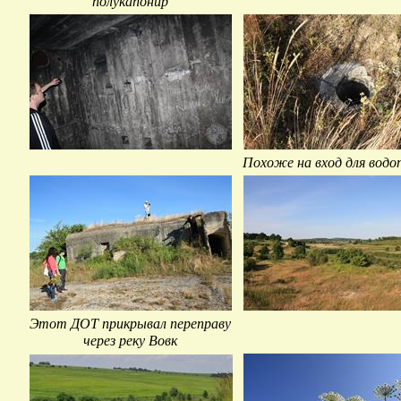
полукапонир
Похоже на вход для водо
Этот ДОТ прикрывал переправу
через реку Вовк