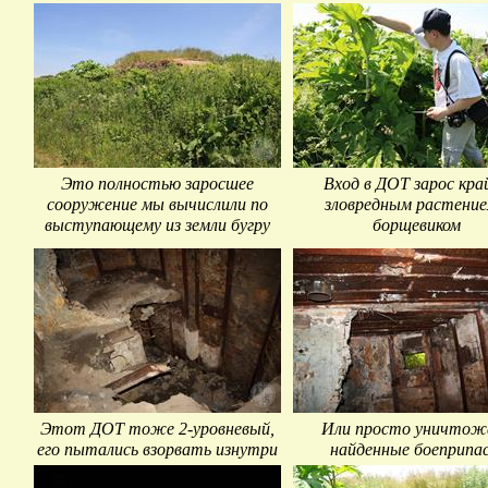
Это полностью заросшее
Вход в ДОТ зарос кра
сооружение мы вычислили по
зловредным растение
выступающему из земли бугру
борщевиком
Этот ДОТ тоже 2-уровневый,
Или просто уничтож
его пытались взорвать изнутри
найденные боеприпа