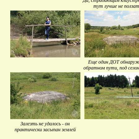
Да, страдающим клаустр
тут лучше не ползать
Еще один ДОТ обнаруж
обратном пути, под село
Залезть не удалось - он
практически засыпан землей