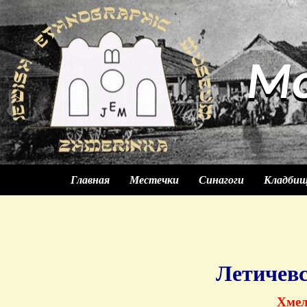
М
М
Главная
Местечки
Синагоги
Кладби
Летичев
Хмел