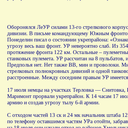
Оборонялся ЛеУР силами 13-го стрелкового корпус
дивизии. В письме командующему Южным фронтом 
Понеделин писал о состоянии укрепрайона: «Ознак
угрозу весь ваш фронт. УР невероятно слаб. Из 35
протяжение фронта 122 км. Остальные – пулеметн
станковых пулемета. УР рассчитан на 8 пульбатов,
Предполья нет. Нет также ВВ, мин и проволоки. М
стрелковых полнокровных дивизий и одной танково
расстроенные. Между соседним правым УР имеется
17 июля немцы на участках Терловка — Снитовка
Маримонт прорвали укрепрайон. К 14 часам 17 ию
армию и создав угрозу тылу 6-й армии.
С отходом частей 13 ск и 24 мк начальник штаба 1
по телефону оставшимся частям УРа отойти, забра
на 18 июля они начали отход из районов Хмельника