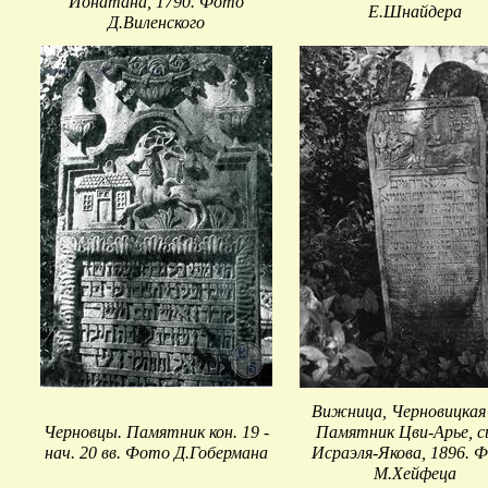
Йонатана, 1790. Фото
Е.Шнайдера
Д.Виленского
Вижница, Черновицкая 
Черновцы. Памятник кон. 19 -
Памятник Цви-Арье, 
нач. 20 вв. Фото Д.Гобермана
Исраэля-Якова, 1896. 
М.Хейфеца