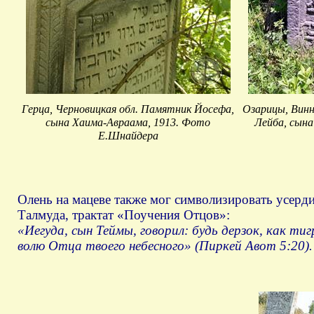
Герца, Черновицкая обл. Памятник Йосефа,
Озарицы, Винн
сына Хаима-Авраама, 1913. Фото
Лейба, сына
Е.Шнайдера
Олень на мацеве также мог символизировать усерди
Талмуда, трактат «Поучения Отцов»:
«Иегуда, сын Теймы, говорил: будь дерзок, как тигр,
волю Отца твоего небесного» (Пиркей Авот 5:20).