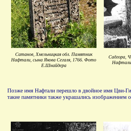
Сатанов, Хмельницкая обл. Памятник
Садгора, Ч
Нафтали, сына Якова Сегаля, 1766. Фото
Нафтали
Е.Шнайдера
Позже имя Нафтали перешло в двойное имя Цви-Гир
такие памятники также украшались изображением о