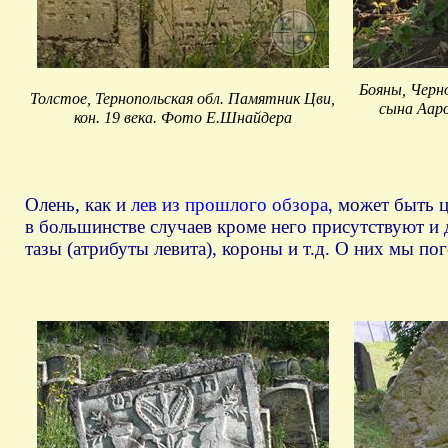
Бояны, Черн
Толстое, Тернопольская обл. Памятник Цви,
сына Ааро
кон. 19 века. Фото Е.Шнайдера
Олень, как и
лев из прошлого обзора
, может быть 
в большинстве случаев кроме него присутствуют и
тазы (атрибуты левита), короны и т.д. О них мы п