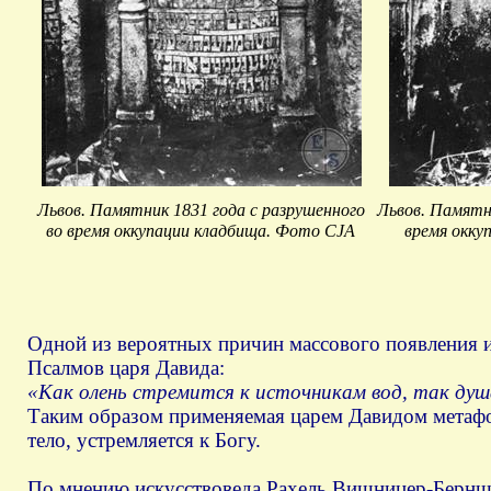
Львов. Памятник 1831 года с разрушенного
Львов. Памятни
во время оккупации кладбища. Фото CJA
время окку
Одной из вероятных причин массового появления и
Псалмов царя Давида:
«Как олень стремится к источникам вод, так душа
Таким образом применяемая царем Давидом метафо
тело, устремляется к Богу.
По мнению искусствоведа Рахель Вишницер-Берншт