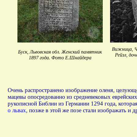
Вижница, Ч
Буск, Львовская обл. Женский памятник
Рейзл, до
1897 года. Фото Е.Шнайдера
Очень распространено изображение оленя, целующег
мацевы опосредованно из средневековых еврейских
рукописной Библии из Германии 1294 года, котора
о львах
, позже в этой же позе стали изображать и 