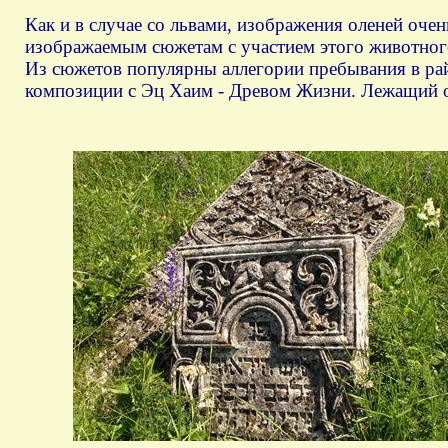
Как и в случае со львами, изображения оленей очен
изображаемым сюжетам с участием этого животног
Из сюжетов популярны аллегории пребывания в рай
композиции с Эц Хаим - Древом Жизни. Лежащий о