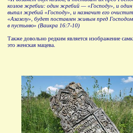
козлов жребии: один жребий — «Господу», и один
выпал жребий «Господу», и назначит его очистит
«Азазелу», будет поставлен живым пред Господом,
в пустыню» (Ваикра 16:7-10)
Также довольно редким является изображение самки
это женская мацева.