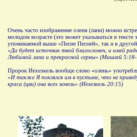
Очень часто изображение оленя (лани) можно встре
молодом возрасте (это может указываться в тексте э
упоминаемой выше «Песне Песней», так и в друго
«Да будет источник твой благословен, и имей р
Любимой лани и прекрасной серны» (Мишлей 5:18-
Пророк Иехезкель вообще слово «олень» употребля
«И также Я поклялся им в пустыне, что не привед
краса (цви) она всех земель» (Иехезкель 20:15)