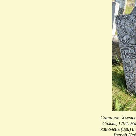
Сатанов, Хмельн
Симхи, 1794. Н
как олень (цви) и
[перед Не