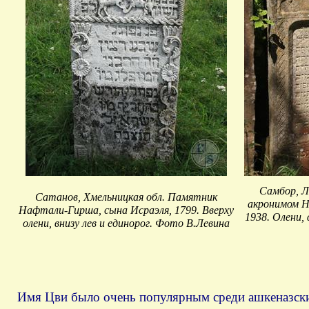
Самбор, Л
Сатанов, Хмельницкая обл. Памятник
акронимом Н
Нафтали-Гирша, сына Исраэля, 1799. Вверху
1938. Олени,
олени, внизу лев и единорог. Фото В.Левина
Имя Цви было очень популярным среди ашкеназски