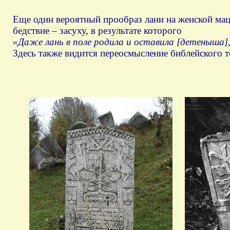
Еще один вероятный прообраз лани на женской мац
бедствие – засуху, в результате которого
«Даже лань в поле родила и оставила [детеныша]
Здесь также видится переосмысление библейского те