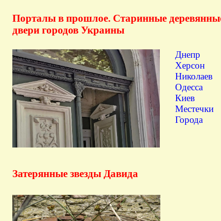
Порталы
в
прошлое
.
Старинные деревянны
двери городов Украины
Днепр
Херсон
Николаев
Одесса
Киев
Местечки
Города
Затерянные
звезды
Давида