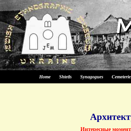
M
M
M
M
Home
Shtetls
Synagogues
Cemeterie
Архитект
Интересные момент