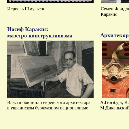
Исроель Шмульсон
Семен Фридли
Каракис
Иосиф Каракис:
Архитекор
маэстро конструктивизма
Власти обвинили еврейского архитектора
А.Гинзбург, В
в украинском буржуазном национализме
М.Диканьский