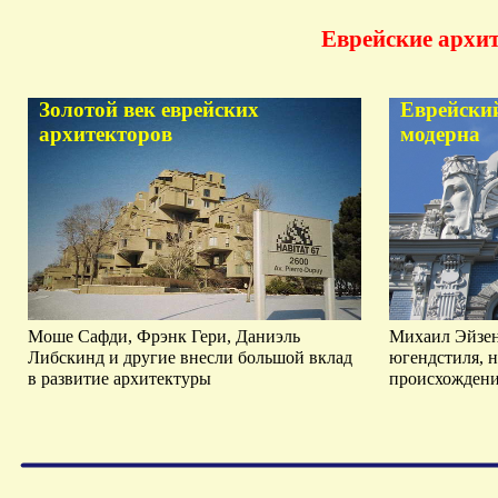
Еврейские
архи
Золотой век еврейских
Еврейски
архитекторов
модерна
Моше Сафди, Фрэнк Гери, Даниэль
Михаил Эйзен
Либскинд и другие внесли большой вклад
югендстиля, н
в развитие архитектуры
происхожден